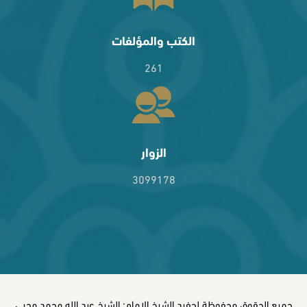
الكتب والمؤلفات
261
الزوار
3099178
جميع الحقوق محفوظة لحفيد الشيخ الإمام: الشيخ عبد الله محمد محيي