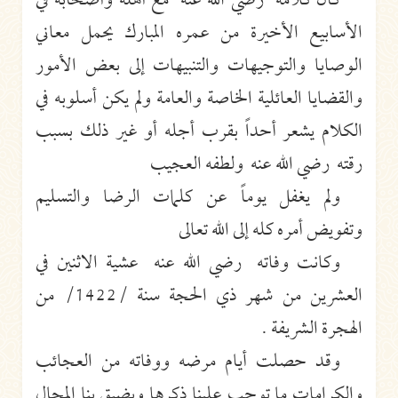
كان كلامه رضي الله عنه مع أهله وأصحابه في
الأسابيع الأخيرة من عمره المبارك يحمل معاني
الوصايا والتوجيهات والتنبيهات إلى بعض الأمور
والقضايا العائلية الخاصة والعامة ولم يكن أسلوبه في
الكلام يشعر أحداً بقرب أجله أو غير ذلك بسبب
رقته رضي الله عنه ولطفه العجيب
ولم يغفل يوماً عن كلمات الرضا والتسليم
وتفويض أمره كله إلى الله تعالى
وكانت وفاته رضي الله عنه عشية الاثنين في
العشرين من شهر ذي الحجة سنة /1422/ من
الهجرة الشريفة .
وقد حصلت أيام مرضه ووفاته من العجائب
والكرامات ما توجب علينا ذكرها ويضيق بنا المجال