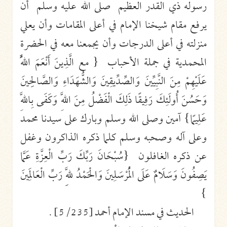
رسوله ذي القدر العظيم صلى الله عليه وسلم أن
يرفع مقام شيخنا الإمام في أعلى المقامات وأن يعلي
منزلته في أعلى الدرجات وأن يجمعنا معه في الحضرة
المحمدية في جملة الأحباب { مع الَّذِينَ أَنْعَمَ اللَّهُ
عَلَيْهِمْ مِنَ النَّبِيِّينَ وَالصِّدِّيقِينَ وَالشُّهَدَاءِ وَالصَّالِحِينَ
وَحَسُنَ أُولَئِكَ رَفِيقًا ذَلِكَ الْفَضْلُ مِنَ اللَّهِ وَكَفَى بِاللَّهِ
عَلِيمًا} آمين وصلى الله وسلم وبارك على سيدنا محمد
وعلى آله وصحبه وسلم كلما ذكره الذاكرون وغفل
عن ذكره الغافلون {سُبْحَانَ رَبِّكَ رَبِّ الْعِزَّةِ عَمَّا
يَصِفُونَ وَسَلَامٌ عَلَى الْمُرْسَلِينَ وَالْحَمْدُ لِلَّهِ رَبِّ الْعَالَمِينَ
}
الحديث في مسند الإمام أحمد [5/235] .