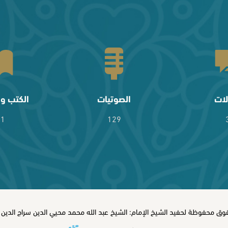
لات
الصوتيات
الكتب وا
61
129
ق محفوظة لحفيد الشيخ الإمام: الشيخ عبد الله محمد محيي الدين سراج الدين © 6