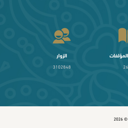
لمؤلفات
الزوار
3102848
2
202