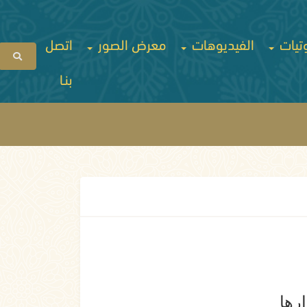
تيات
الفيديوهات
معرض الصور
اتصل
بنـا
رها