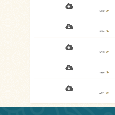
5852
5054
5203
4255
4381