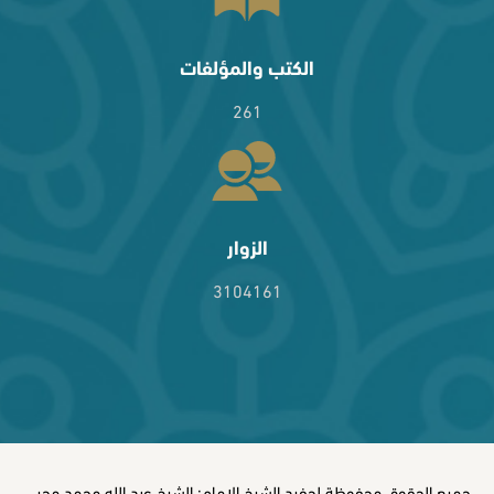
الكتب والمؤلفات
261
الزوار
3104161
جميع الحقوق محفوظة لحفيد الشيخ الإمام: الشيخ عبد الله محمد محيي