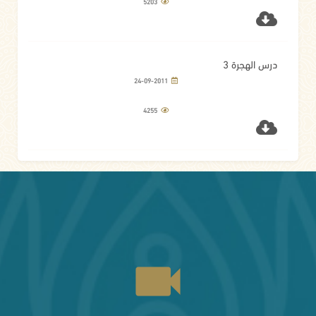
5203
درس الهجرة 3
24-09-2011
4255