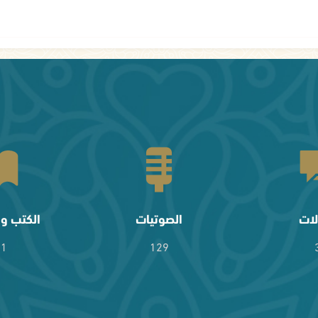
لات
الصوتيات
الكتب وا
61
129