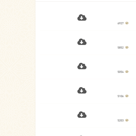
6927
5852
5054
5106
5203