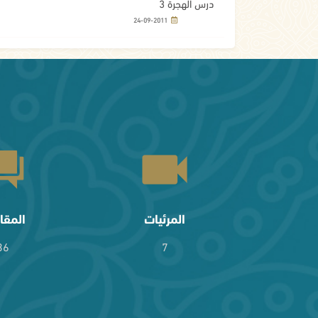
درس الهجرة 3
24-09-2011
المرئيات
المقا
36
7