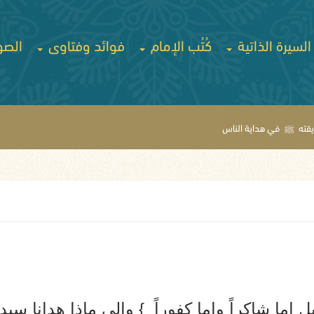
السيرة الذاتية
كُتُب الإمام
فوائد وفتاوى
الصو
يقته
ﷺ
في هداية الناس
ل إما شاكراً وإما كفوراً } وإلى ماذا هدانا سي