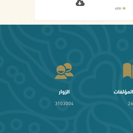
4255
لمؤلفات
الزوار
3103004
2