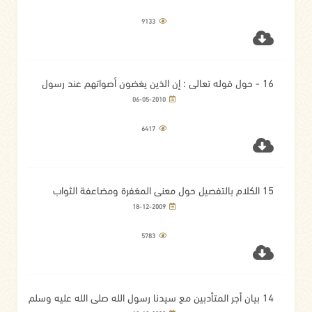
9133
16 - حول قوله تعالى : إن الذين يغضون أصواتهم عند رسول
الله أولئك الذين امتحن الله قلوبهم للتقوى لهم مغفرة وأجر
06-05-2010
عظيم
6417
15 الكلام بالتفصيل حول معنى المغفرة ومضاعفة الثواب
18-12-2009
5783
14 بيان أجر المتأدبين مع سيدنا رسول الله صلى الله عليه وسلم