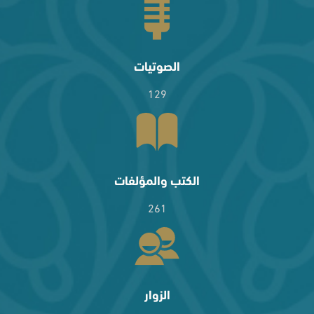
الصوتيات
129
الكتب والمؤلفات
261
الزوار