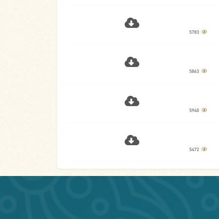
5783
5863
5940
5472