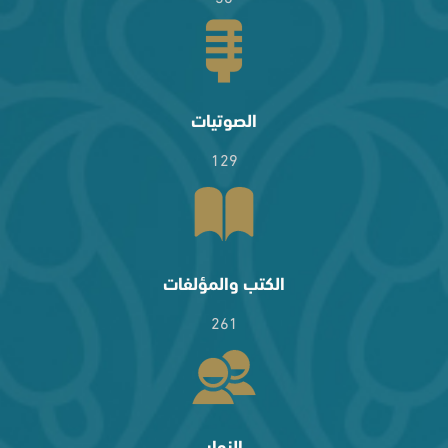
الصوتيات
129
الكتب والمؤلفات
261
الزوار