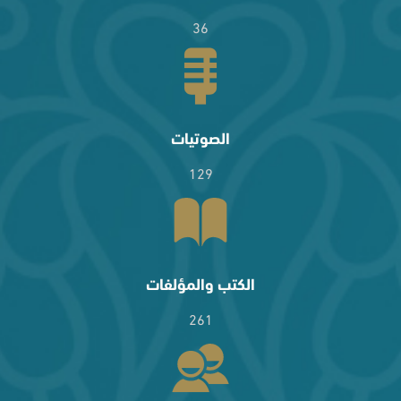
36
الصوتيات
129
الكتب والمؤلفات
261