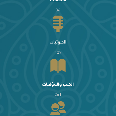
36
الصوتيات
129
الكتب والمؤلفات
261