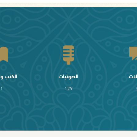
لات
الصوتيات
الكتب وا
61
129