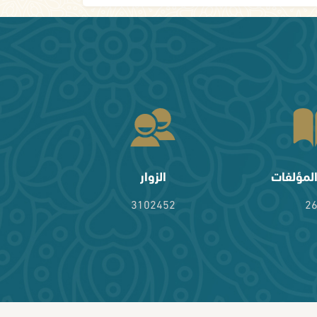
لمؤلفات
الزوار
3102452
2