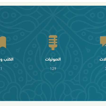
لات
الصوتيات
الكتب وا
61
129