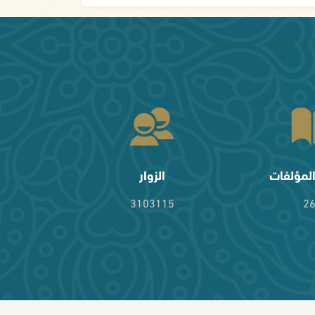
لمؤلفات
الزوار
3103115
2