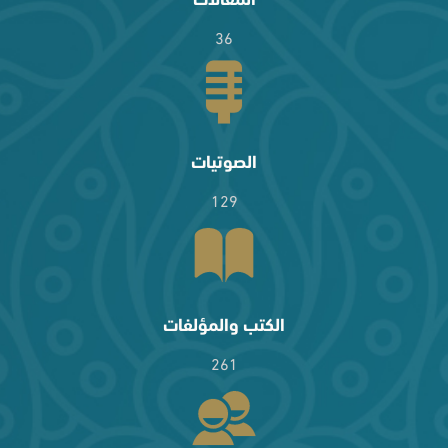
36
الصوتيات
129
الكتب والمؤلفات
261