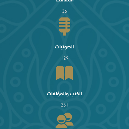
36
الصوتيات
129
الكتب والمؤلفات
261