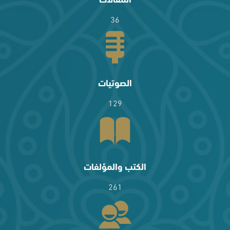
36
الصوتيات
129
الكتب والمؤلفات
261