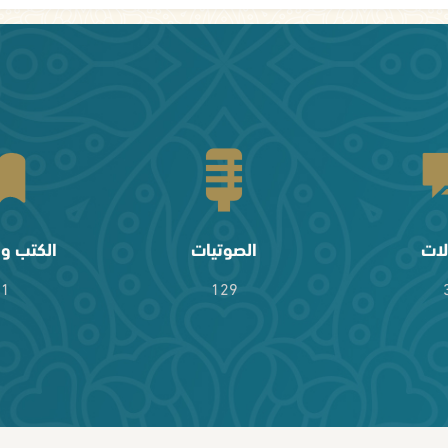
لات
الصوتيات
الكتب وا
61
129