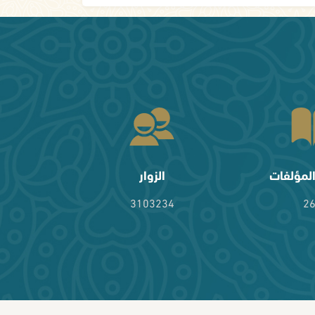
لمؤلفات
الزوار
3103234
2