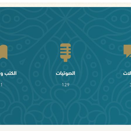
لات
الصوتيات
الكتب وا
61
129