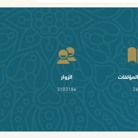
لمؤلفات
الزوار
3103186
2