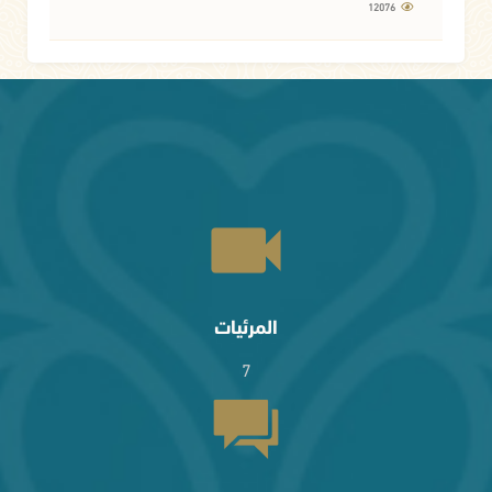
12076
المرئيات
7