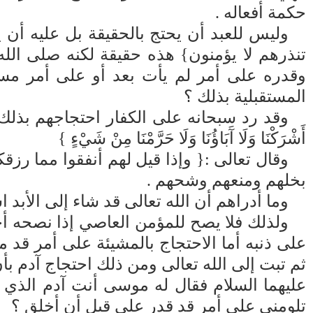
حكمة أفعاله .
وليس للعبد أن يحتج بالحقيقة بل عليه أن ي
تنذرهم لا يؤمنون} هذه حقيقة لكنه صلى الله 
وقدره على أمر لم يأت بعد أو على أمر مست
المستقبلية بذلك ؟
وقد رد سبحانه على الكفار احتجاجهم بذلك لما أرا
أَشْرَكْنَا وَلَا آَبَاؤُنَا وَلَا حَرَّمْنَا مِنْ شَيْءٍ }
وقال تعالى :{ وإذا قيل لهم أنفقوا مما رزقك
بخلهم ومنعهم وشحهم .
وما أدراهم أن الله تعالى قد شاء إلى الأبد
ولذلك فلا يصح للمؤمن العاصي إذا نصحه أحد 
على ذنبه أما الاحتجاج بالمشيئة على أمر قد
ثم تبت إلى الله تعالى ومن ذلك احتجاج آدم ب
عليهما السلام فقال له موسى أنت آدم الذي 
تلومني على أمر قد قدر علي قبل أن أخلق ؟