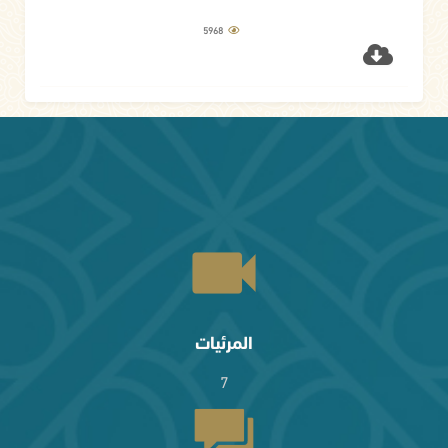
5968
المرئيات
7