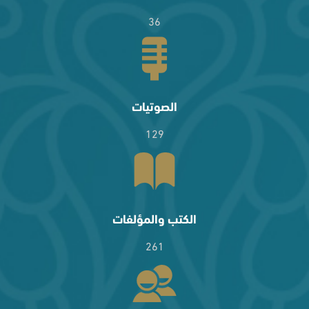
36
الصوتيات
129
الكتب والمؤلفات
261